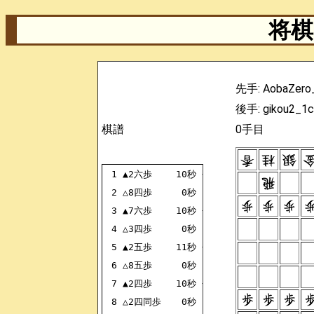
将棋 
先手: AobaZero
後手: gikou2_1c
棋譜
0手目
1
▲2六歩
10秒
+2726FU
2
△8四歩
0秒
-8384FU
3
▲7六歩
10秒
+7776FU
4
△3四歩
0秒
-3334FU
5
▲2五歩
11秒
+2625FU
6
△8五歩
0秒
-8485FU
7
▲2四歩
10秒
+2524FU
8
△2四同歩
0秒
-2324FU