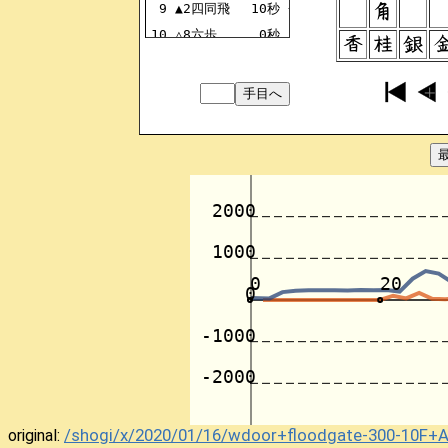
9
▲2四同飛
10秒
+2824HI
10
△8六歩
0秒
-8586FU
11
▲8六同歩
10秒
+8786FU
12
△3二金
0秒
-4132KI
13
▲7八金
10秒
+6978KI
14
△8六飛
0秒
-8286HI
15
▲3四飛
10秒
+2434HI
16
△3三角
0秒
-2233KA
17
▲5八玉
10秒
+5958OU
18
△5二玉
0秒
-5152OU
19
▲3六歩
10秒
+3736FU
20
△7六飛
0秒
-8676HI
21
▲7七角
10秒
+8877KA
22
△7七同馬
27秒
-3377UM
23
▲7七同桂
10秒
+8977KE
24
△5五角
29秒
-0055KA
25
▲2二歩
10秒
+0022FU
/shogi/x/2020/01/16/wdoor+floodgate-300-10F
original: