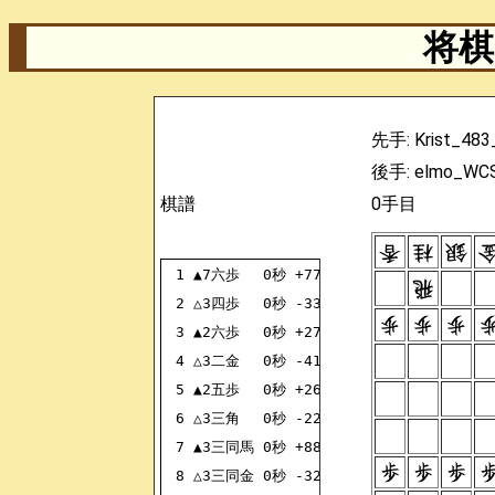
将棋 
先手: Krist_483
後手: elmo_WC
棋譜
0手目
1
▲7六歩
0秒
+7776FU
2
△3四歩
0秒
-3334FU
3
▲2六歩
0秒
+2726FU
4
△3二金
0秒
-4132KI
5
▲2五歩
0秒
+2625FU
6
△3三角
0秒
-2233KA
7
▲3三同馬
0秒
+8833UM
8
△3三同金
0秒
-3233KI