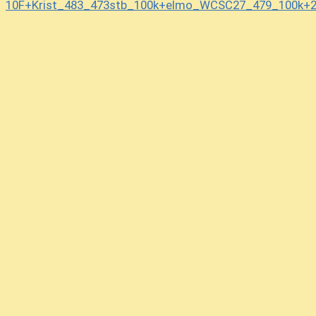
26
△3三銀
0秒
-4233GI
10F+Krist_483_473stb_100k+elmo_WCSC27_479_100k+2
27
▲3五歩
0秒
+3635FU
28
△2七歩
0秒
-0027FU
29
▲2七同飛
0秒
+2827HI
30
△3六角
0秒
-0036KA
31
▲2八飛
0秒
+2728HI
32
△3五歩
0秒
-3435FU
33
▲3四歩
0秒
+0034FU
34
△4四銀
0秒
-3344GI
35
▲4五歩
0秒
+4645FU
36
△2七歩
0秒
-0027FU
37
▲4四歩
0秒
+4544FU
38
△2八と
0秒
-2728TO
39
▲4三と
0秒
+4443TO
40
△2四飛
0秒
-2224HI
41
▲1一馬
0秒
+6611UM
42
△2七馬
0秒
-3627UM
43
▲5八金
0秒
+4958KI