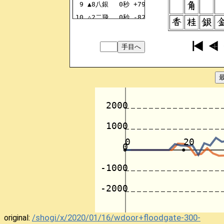
9
▲8八銀
0秒
+7988GI
10
△2二飛
0秒
-8222HI
11
▲6八玉
0秒
+5968OU
12
△4二銀
0秒
-3142GI
13
▲4八銀
0秒
+3948GI
14
△6二玉
0秒
-5162OU
15
▲7七銀
0秒
+8877GI
16
△2四歩
0秒
-2324FU
17
▲2四同歩
0秒
+2524FU
18
△2四同金
0秒
-3324KI
19
▲3六歩
0秒
+3736FU
20
△9四歩
0秒
-9394FU
21
▲7八玉
0秒
+6878OU
22
△7二玉
0秒
-6272OU
23
▲4六歩
0秒
+4746FU
24
△2五金
0秒
-2425KI
25
▲6六角
0秒
+0066KA
/shogi/x/2020/01/16/wdoor+floodgate-300-
original: