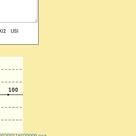
KI2
USI
20200116020009.csa