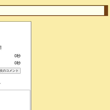
間
0秒
0秒
ト