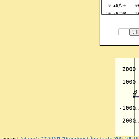
9
▲6八玉
0
10
△6二銀
2
11
▲7七銀
9
12
△6四歩
1
13
▲3六歩
9
14
△3二金
2
15
▲3七銀
9
16
△6三銀
2
17
▲4六銀
9
18
△7四歩
1
19
▲2五歩
10
20
△7三桂
2
21
▲3五歩
10
22
△3五同歩
2
23
▲3五同銀
10
24
△7五歩
1
25
▲3四歩
9
/shogi/x/2020/01/16/wdoor+floodgate-300-10F+
original: