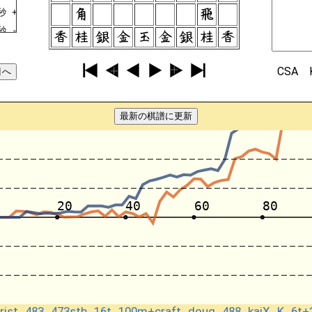
秒
+5968OU
秒
-7162GI
秒
+8877GI
秒
-6364FU
CSA
秒
+3736FU
秒
-4132KI
最新の棋譜に更新
秒
+4837GI
秒
-6263GI
秒
+3746GI
秒
-7374FU
秒
+2625FU
秒
-8173KE
秒
+3635FU
秒
-3435FU
秒
+4635GI
秒
-7475FU
秒
+0034FU
Krist_483_473stb_16t_100m+craft_doug_488_kaiX_K_6t+