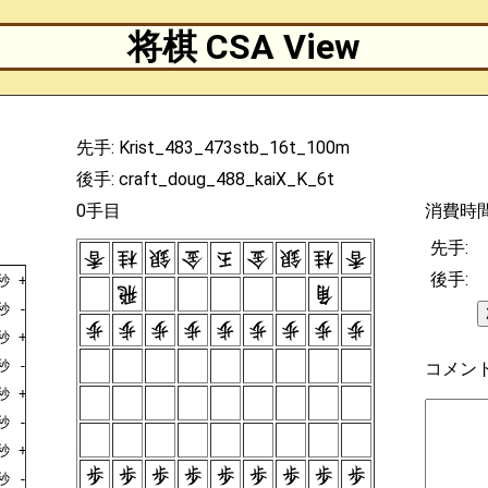
将棋 CSA View
先手: Krist_483_473stb_16t_100m
後手: craft_doug_488_kaiX_K_6t
0手目
消費時
先手:
後手:
秒
+7776FU
秒
-3334FU
秒
+2726FU
秒
-2288UM
コメン
秒
+7988GI
秒
-3122GI
秒
+3948GI
秒
-2233GI