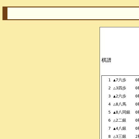
棋譜
1
▲7六歩
0
2
△3四歩
0
3
▲2六歩
0
4
△8八馬
0
5
▲8八同銀
0
6
△2二銀
0
7
▲4八銀
0
8
△3三銀
2