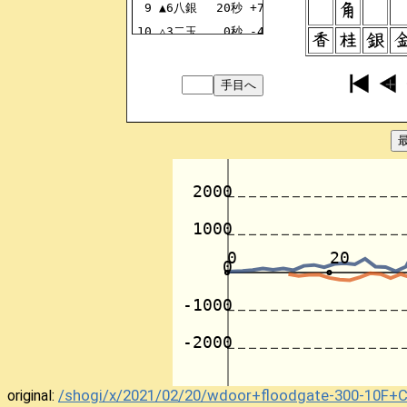
9
▲6八銀
20秒
+7968GI
10
△3二玉
0秒
-4232OU
11
▲7八金
22秒
+6978KI
12
△6四歩
1秒
-6364FU
13
▲6七銀
9秒
+6867GI
14
△7四歩
1秒
-7374FU
15
▲2六歩
12秒
+2726FU
16
△7三桂
1秒
-8173KE
17
▲2五歩
6秒
+2625FU
18
△3三角
2秒
-2233KA
19
▲3八銀
35秒
+3938GI
20
△6三銀
2秒
-6263GI
21
▲3六歩
5秒
+3736FU
22
△5四銀
1秒
-6354GI
23
▲3七銀
6秒
+3837GI
24
△6二飛
1秒
-8262HI
25
▲7五歩
16秒
+7675FU
/shogi/x/2021/02/20/wdoor+floodgate-300-10F+
original: