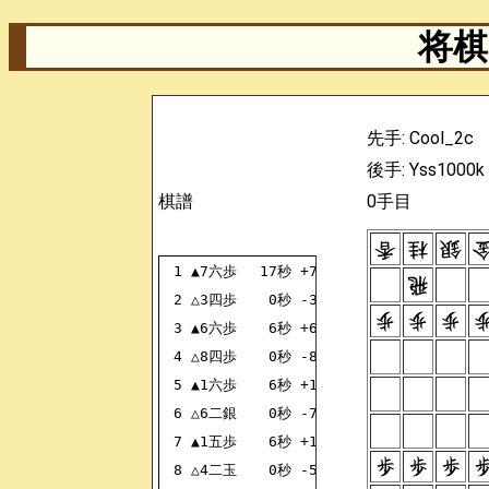
将棋 
先手: Cool_2c
後手: Yss1000k
棋譜
0手目
1
▲7六歩
17秒
+7776FU
2
△3四歩
0秒
-3334FU
3
▲6六歩
6秒
+6766FU
4
△8四歩
0秒
-8384FU
5
▲1六歩
6秒
+1716FU
6
△6二銀
0秒
-7162GI
7
▲1五歩
6秒
+1615FU
8
△4二玉
0秒
-5142OU