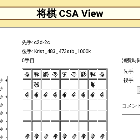
将棋 CSA View
先手: c2d-2c
後手: Krist_483_473stb_1000k
0手目
消費時
先手:
後手:
秒
+7776FU
秒
-3334FU
秒
+2726FU
秒
-4344FU
コメン
秒
+5968OU
秒
-8242HI
秒
+3948GI
秒
-7172GI