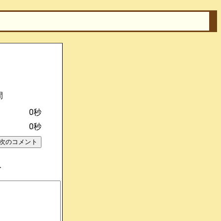
間
0秒
0秒
ト