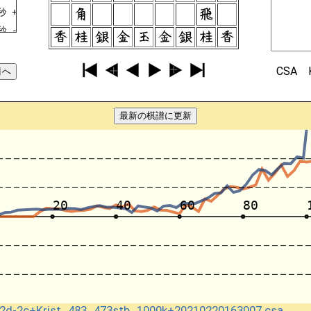
秒
+5756FU
秒
-9394FU
秒
+9796FU
秒
-3132GI
CSA
秒
+4958KI
秒
-3243GI
最新の棋譜に更新
秒
+4857GI
秒
-5162OU
秒
+6878OU
秒
-7374FU
秒
+2625FU
秒
-2233KA
秒
+3736FU
秒
-4132KI
秒
+6766FU
秒
-6364FU
秒
+7968GI
c2d-2c+Krist_483_473stb_1000k+20210220163007.csa