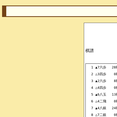
棋譜
1
▲7六歩
28
2
△3四歩
0
3
▲2六歩
8
4
△4四歩
0
5
▲6八玉
13
6
△4二飛
0
7
▲4八銀
24
8
△7二銀
0