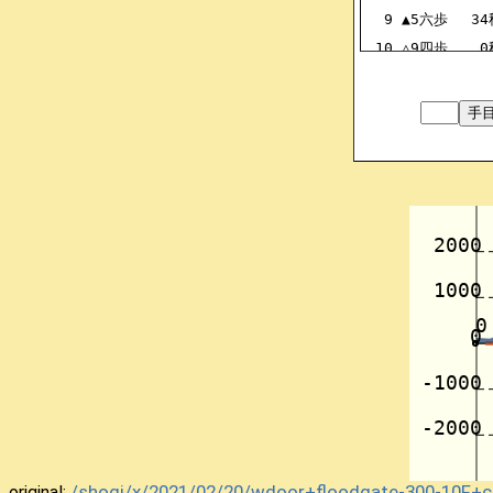
9
▲5六歩
34
10
△9四歩
0
11
▲9六歩
5
12
△3二銀
0
13
▲5八金
7
14
△4三銀
0
15
▲5七銀
34
16
△6二玉
1
17
▲7八玉
34
18
△7四歩
1
19
▲2五歩
17
20
△3三角
2
21
▲3六歩
8
22
△3二金
1
23
▲6六歩
32
24
△6四歩
1
25
▲6八銀
32
/shogi/x/2021/02/20/wdoor+floodgate-300-10F+
original: