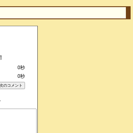
間
0秒
0秒
ト