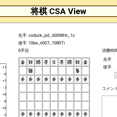
将棋 CSA View
先手: coduck_pi2_600MHz_1c
後手: 10be_n007_1080Ti
0手目
消費時
先手:
後手:
秒
+7776FU
秒
-8384FU
秒
+7968GI
秒
-3334FU
コメン
秒
+6877GI
秒
-8485FU
秒
+6978KI
秒
-3132GI