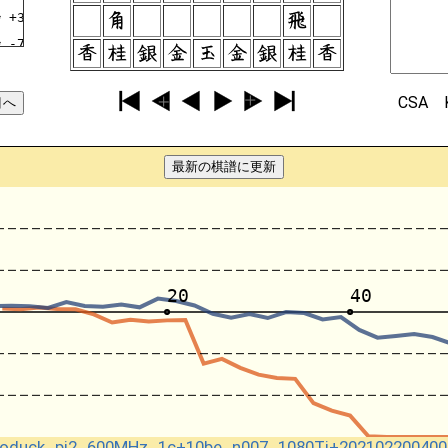
秒
+3948GI
秒
-7162GI
秒
+5969OU
秒
-7374FU
CSA
秒
+5756FU
秒
-8173KE
最新の棋譜に更新
秒
+4958KI
秒
-6364FU
秒
+2726FU
秒
-7365KE
秒
+7766GI
秒
-8586FU
秒
+8786FU
秒
-8286HI
秒
+2625FU
秒
-2266KA
秒
+6766FU
+coduck_pi2_600MHz_1c+10be_n007_1080Ti+202102200400