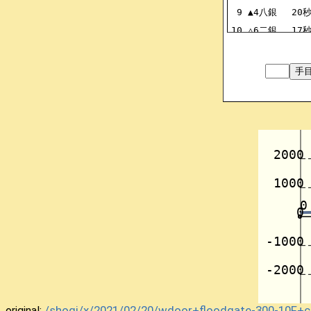
9
▲4八銀
20
10
△6二銀
17
11
▲6九玉
20
12
△7四歩
10
13
▲5六歩
20
14
△7三桂
11
15
▲5八金
20
16
△6四歩
15
17
▲2六歩
20
18
△6五桂
7
19
▲6六銀
20
20
△8六歩
2
21
▲8六同歩
20
22
△8六同飛
3
23
▲2五歩
28
24
△6六角
13
25
▲6六同歩
28
/shogi/x/2021/02/20/wdoor+floodgate-300-10F
original: