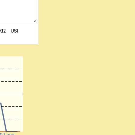
KI2
USI
07.csa