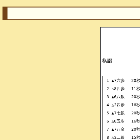
棋譜
1
▲7六歩
20
2
△8四歩
11
3
▲6八銀
20
4
△3四歩
16
5
▲7七銀
20
6
△8五歩
16
7
▲7八金
20
8
△3二銀
15