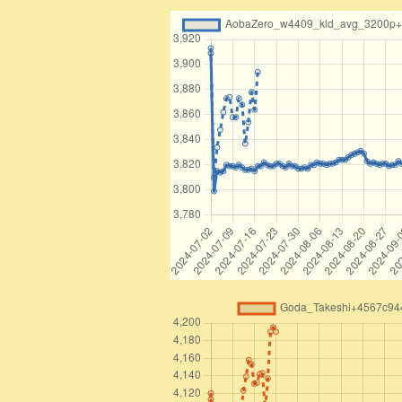
26
△7四歩
9秒
-7374FU
27
▲5六角
0秒
+0056KA
28
△5二金
37秒
-4152KI
29
▲6六歩
0秒
+6766FU
30
△5四歩
11秒
-5354FU
31
▲3四角
0秒
+5634KA
32
△8四歩
18秒
-8384FU
33
▲8八玉
0秒
+7888OU
34
△7三桂
12秒
-8173KE
35
▲7五歩
1秒
+7675FU
36
△7五同歩
7秒
-7475FU
37
▲7四歩
0秒
+0074FU
38
△8五桂
14秒
-7385KE
39
▲8六銀
0秒
+7786GI
40
△7六歩
9秒
-7576FU
41
▲7八金
1秒
+6978KI
42
△6二金
7秒
-6162KI