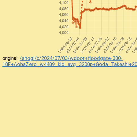
43
▲7五銀
0秒
+8675GI
44
△7七と
7秒
-7677TO
45
▲7七同桂
0秒
+8977KE
46
△7七同成桂
9秒
-8577NK
47
▲7七同金
0秒
+7877KI
48
△6三金
8秒
-6263KI
49
▲5六角
1秒
+3456KA
/shogi/x/2024/07/03/wdoor+floodgate-300-
original:
50
△5五歩
8秒
-5455FU
10F+AobaZero_w4409_kld_avg_3200p+Goda_Takeshi+20
51
▲6七角
0秒
+5667KA
52
△8三桂
15秒
-0083KE
53
▲8六銀
0秒
+7586GI
54
△5三金
36秒
-5253KI
55
▲2四歩
1秒
+2524FU
56
△2四同歩
12秒
-2324FU
57
▲2三桂
1秒
+0023KE
58
△2五歩
35秒
-2425FU
59
▲1一成桂
0秒
+2311NK