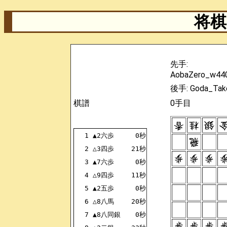
将棋 
先手:
AobaZero_w44
後手: Goda_Tak
棋譜
0手目
1
▲2六歩
0秒
+2726FU
2
△3四歩
21秒
-3334FU
3
▲7六歩
0秒
+7776FU
4
△9四歩
11秒
-9394FU
5
▲2五歩
0秒
+2625FU
6
△8八馬
20秒
-2288UM
7
▲8八同銀
0秒
+7988GI