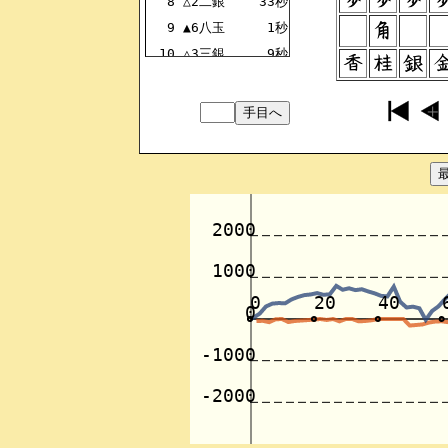
8
△2二銀
33秒
-3122GI
9
▲6八玉
1秒
+5968OU
10
△3三銀
9秒
-2233GI
11
▲4八銀
1秒
+3948GI
12
△2二飛
8秒
-8222HI
13
▲9六歩
0秒
+9796FU
14
△6二玉
26秒
-5162OU
15
▲7八玉
0秒
+6878OU
16
△7二玉
10秒
-6272OU
17
▲3六歩
0秒
+3736FU
18
△8二玉
11秒
-7282OU
19
▲5八金
0秒
+4958KI
20
△4四銀
24秒
-3344GI
21
▲3七銀
1秒
+4837GI
22
△7二銀
37秒
-7172GI
23
▲4六銀
0秒
+3746GI
24
△6四歩
17秒
-6364FU
25
▲7七銀
0秒
+8877GI