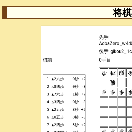
将棋 
先手:
AobaZero_w44
後手: gikou2_1c
棋譜
0手目
1
▲2六歩
0秒
+2726FU
2
△8四歩
0秒
-8384FU
3
▲7六歩
1秒
+7776FU
4
△3四歩
0秒
-3334FU
5
▲2五歩
3秒
+2625FU
6
△8五歩
0秒
-8485FU
7
▲2四歩
5秒
+2524FU