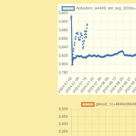
26
△3三桂
10秒
-2133KE
27
▲2一と
3秒
+2221TO
28
△4二銀
20秒
-3142GI
29
▲2三歩
0秒
+0023FU
30
△2三同金
9秒
-3223KI
31
▲8四飛
0秒
+3484HI
32
△8二歩
7秒
-0082FU
33
▲6八銀
3秒
+7968GI
34
△7四歩
31秒
-7374FU
35
▲5六角
2秒
+0056KA
36
△1九馬
27秒
-5519UM
37
▲2三馬
1秒
+5623UM
38
△8三香
20秒
-0083KY
39
▲8三同竜
1秒
+8483RY
40
△8三同歩
19秒
-8283FU
41
▲3一と
1秒
+2131TO
42
△1八飛
35秒
-0018HI