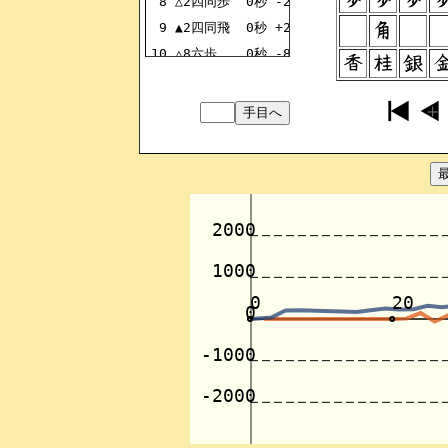
8
△2四同歩
0秒
-2324FU
9
▲2四同飛
0秒
+2824HI
10
△8六歩
0秒
-8586FU
11
▲8六同歩
0秒
+8786FU
12
△3二金
0秒
-4132KI
13
▲7八金
0秒
+6978KI
14
△8六飛
0秒
-8286HI
15
▲3四飛
0秒
+2434HI
16
△3三角
0秒
-2233KA
17
▲5八玉
0秒
+5958OU
18
△5二玉
0秒
-5152OU
19
▲3六歩
1秒
+3736FU
20
△7六飛
0秒
-8676HI
21
▲7七角
0秒
+8877KA
22
△7七同馬
12秒
-3377UM
23
▲7七同桂
0秒
+8977KE
24
△5五角
32秒
-0055KA
25
▲2二歩
1秒
+0022FU