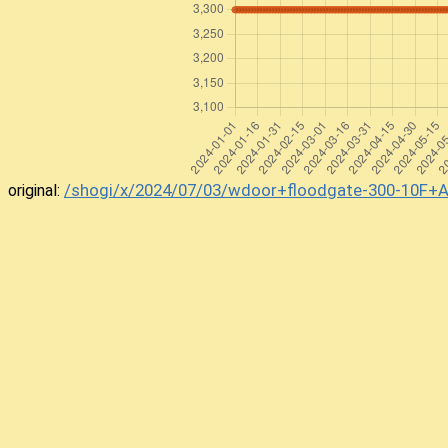
43
▲4八銀
2秒
+3948GI
44
△3一銀
20秒
-4231GI
45
▲3三馬
1秒
+2333UM
46
△4二銀
26秒
-3142GI
47
▲3二馬
6秒
+3332UM
48
△8六飛
12秒
-7686HI
49
▲8七歩
5秒
+0087FU
/shogi/x/2024/07/03/wdoor+floodgate-300-10F
original:
50
△8四飛
9秒
-8684HI
51
▲8五金
6秒
+0085KI
52
△8五同飛
9秒
-8485HI
53
▲8五同桂
0秒
+7785KE
54
△3一金
22秒
-0031KI
55
▲3一同馬
2秒
+3231UM
56
△3一同銀
17秒
-4231GI
57
▲2一飛
1秒
+0021HI
58
△4二銀
7秒
-3142GI
59
▲3四桂
4秒
+0034KE