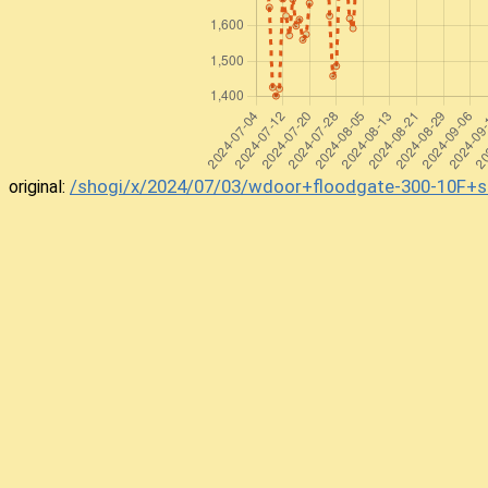
44
△4二玉
0秒
-3242OU
45
▲5五角
4秒
+8855KA
46
△1八竜
0秒
-1918RY
47
▲2八金
5秒
+3828KI
48
△2八同と
0秒
-2928TO
49
▲2八同金
3秒
+3928KI
/shogi/x/2024/07/03/wdoor+floodgate-300-10F+
original:
50
△1九竜
0秒
-1819RY
51
▲2九歩
4秒
+0029FU
52
△8九竜
0秒
-8289RY
53
▲3七角
14秒
+5537KA
54
△8六桂
0秒
-0086KE
55
▲8八金
10秒
+7888KI
56
△7九竜
0秒
-8979RY
57
▲3二成桂
0秒
+2432NK
58
△3二同玉
0秒
-4232OU
59
▲5九角
14秒
+3759KA
60
△6九銀
0秒
-0069GI