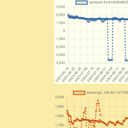
26
△2二同銀
0秒
-3122GI
27
▲4一馬
0秒
+6341UM
28
△4一同玉
0秒
-5141OU
29
▲3八銀
10秒
+3938GI
30
△1九竜
0秒
-2919RY
31
▲3九金
11秒
+0039KI
32
△3二玉
0秒
-4132OU
33
▲7八金
10秒
+6978KI
34
△8二竜
0秒
-8782RY
35
▲4八玉
16秒
+5948OU
36
△2八歩
0秒
-0028FU
37
▲5八玉
12秒
+4858OU
38
△2六桂
0秒
-0026KE
39
▲3六歩
4秒
+3736FU
40
△3八成桂
0秒
-2638NK
41
▲3八同金
3秒
+4938KI
42
△2九と
0秒
-2829TO
43
▲2四桂
8秒
+0024KE