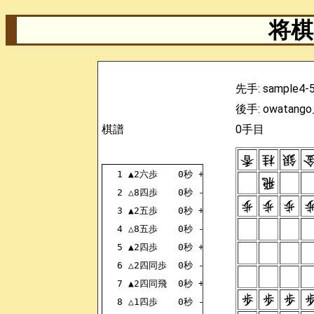
将棋 
先手: sample4-
後手: owatango
棋譜
0手目
1
▲2六歩
0秒
+2726FU
2
△8四歩
0秒
-8384FU
3
▲2五歩
0秒
+2625FU
4
△8五歩
0秒
-8485FU
5
▲2四歩
0秒
+2524FU
6
△2四同歩
0秒
-2324FU
7
▲2四同飛
0秒
+2824HI
8
△1四歩
0秒
-1314FU