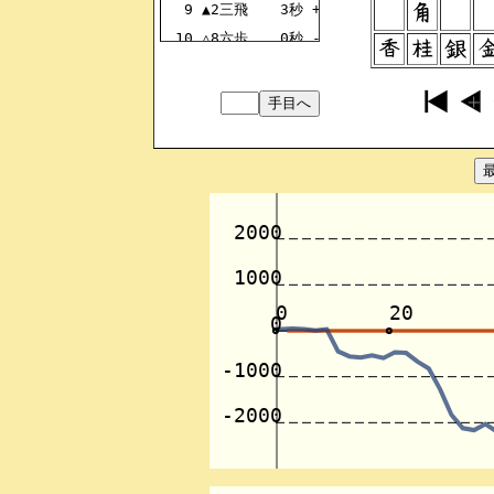
9
▲2三飛
3秒
+2423HI
10
△8六歩
0秒
-8586FU
11
▲2二竜
0秒
+2322RY
12
△2二同飛
0秒
-8222HI
13
▲2三歩
1秒
+0023FU
14
△8二飛
0秒
-2282HI
15
▲8六歩
0秒
+8786FU
16
△2七飛
0秒
-0027HI
17
▲1八角
0秒
+0018KA
18
△2三竜
0秒
-2723RY
19
▲7六歩
1秒
+7776FU
20
△8六飛
0秒
-8286HI
21
▲6三馬
0秒
+1863UM
22
△2九竜
0秒
-2329RY
23
▲8七歩
1秒
+0087FU
24
△8七同竜
0秒
-8687RY
25
▲2二歩
1秒
+0022FU